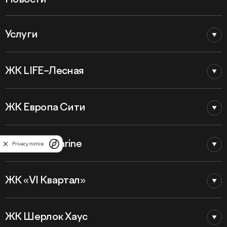
Услуги
ЖК LIFE–Лесная
ЖК Европа Сити
ЖК Astra Marine
Privacy notice
ЖК «VI Квартал»
ЖК Шерлок Хаус