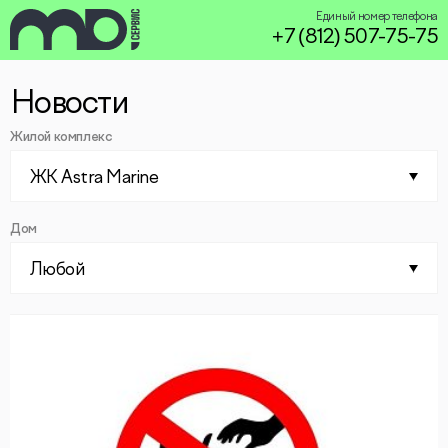
Единый номер телефона
+7 (812) 507-75-75
Новости
service@miservice.ru
Жилой комплекс
ЖК Astra Marine
Дом
Любой