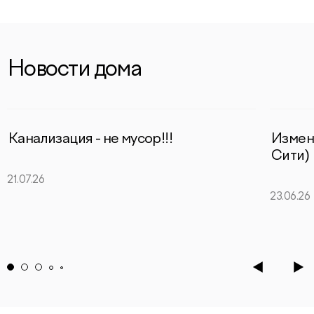
Новости дома
Канализация - не мусор!!!
Измен
Сити)
21.07.26
23.06.26