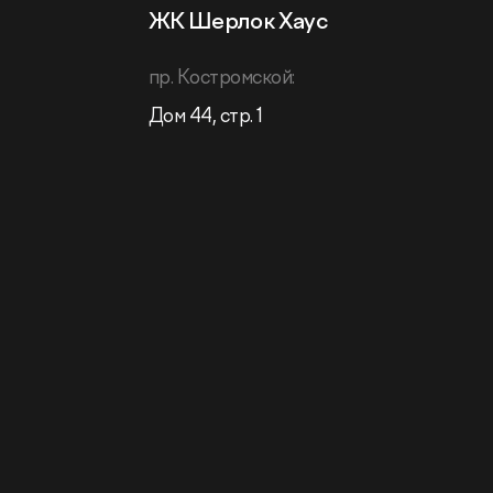
ЖК Шерлок Хаус
пр. Костромской:
Дом 44, стр. 1