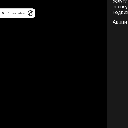
Услуги
эксплу
недви
Privacy notice
Акции