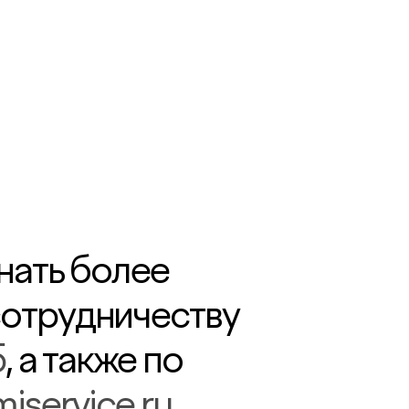
нать более
отрудничеству
5
, а также по
iservice.ru