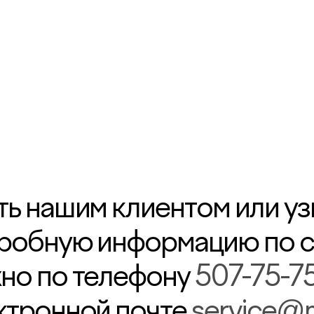
ть нашим клиентом или уз
робную информацию по с
но по телефону
507-75-7
ктронной почте
service@m