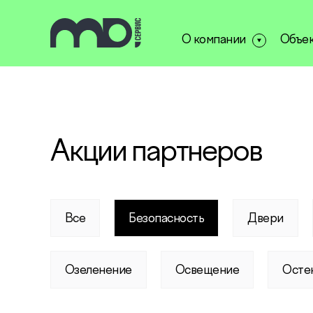
О компании
Объе
service@miservice.ru
Акции партнеров
Все
Безопасность
Двери
Озеленение
Освещение
Осте