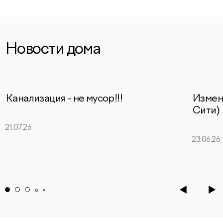
Новости дома
Канализация - не мусор!!!
Измен
Сити)
21.07.26
23.06.26