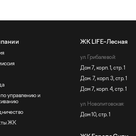
мпании
ЖК LIFE–Лесная
ия
ул. Грибалевой:
миссия
Дом 7, корп. 1, стр. 1
Дом. 7, корп. 3, стр. 1
да
Дом 7, корп. 4, стр. 1
 по управлению и
живанию
ул. Новолитовская:
дничество
Дом 10, стр. 1
кты ЖК