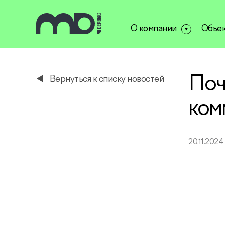
О компании
Объе
service@miservice.ru
Поч
Вернуться к списку новостей
ком
20.11.2024