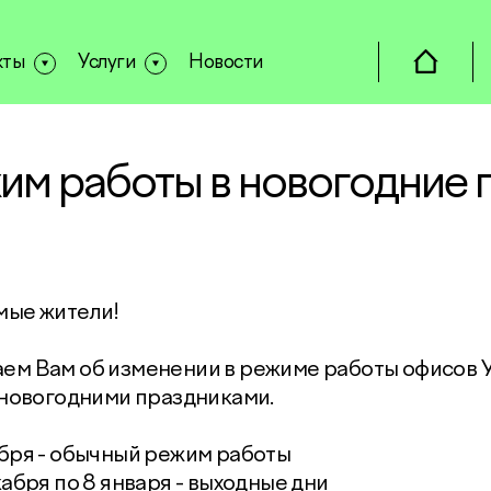
кты
Услуги
Новости
им работы в новогодние 
мые жители!
м Вам об изменении в режиме работы офисов У
 новогодними праздниками.
бря - обычный режим работы
кабря по 8 января - выходные дни