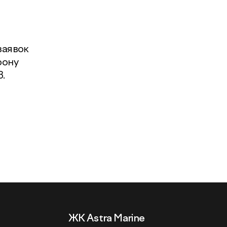
заявок
фону
.
ЖК Astra Marine