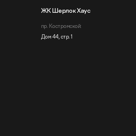
ЖК Шерлок Хаус
пр. Костромской:
Дом 44, стр. 1