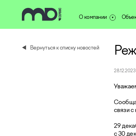
О компании
Объе
service@miservice.ru
Реж
Вернуться к списку новостей
28.12.2023
Уважае
Сообщае
связи с
29 дека
с 30 де