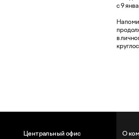
с 9 янв
Напомин
продолж
в лично
круглос
Центральный офис
О ко