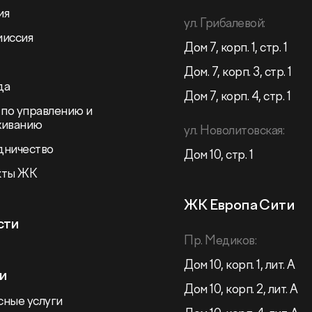
ия
ул. Грибалевой:
миссия
Дом 7, корп. 1, стр. 1
Дом. 7, корп. 3, стр. 1
да
Дом 7, корп. 4, стр. 1
 по управлению и
живанию
ул. Новолитовская:
дничество
Дом 10, стр. 1
кты ЖК
ЖК Европа Сити
сти
Пр. Медиков:
Дом 10, корп. 1, лит. А
и
Дом 10, корп. 2, лит. А
ные услуги