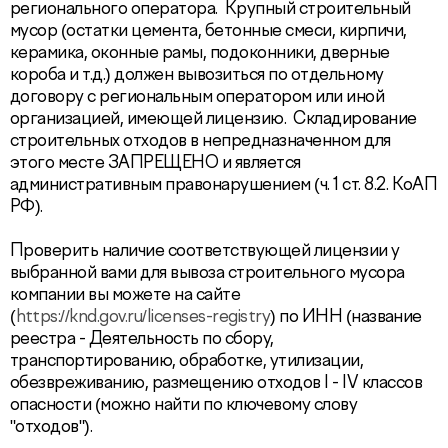
регионального оператора. Крупный строительный
мусор (остатки цемента, бетонные смеси, кирпичи,
керамика, оконные рамы, подоконники, дверные
короба и т.д.) должен вывозиться по отдельному
договору с региональным оператором или иной
организацией, имеющей лицензию. Складирование
строительных отходов в непредназначенном для
этого месте ЗАПРЕЩЕНО и является
административным правонарушением (ч. 1 ст. 8.2. КоАП
РФ).
Проверить наличие соответствующей лицензии у
выбранной вами для вывоза строительного мусора
компании вы можете на сайте
(
https://knd.gov.ru/licenses-registry
) по ИНН (название
реестра - Деятельность по сбору,
транспортированию, обработке, утилизации,
обезвреживанию, размещению отходов I - IV классов
опасности (можно найти по ключевому слову
"отходов").