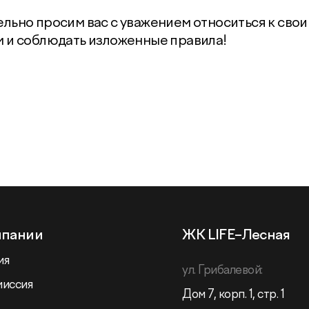
льно просим вас с уважением относиться к сво
 и соблюдать изложенные правила!
мпании
ЖК LIFE–Лесная
ия
ул. Грибалевой:
миссия
Дом 7, корп. 1, стр. 1