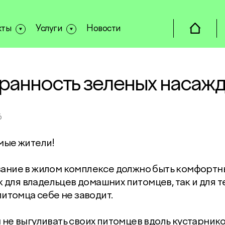
кты
Услуги
Новости
ранность зеленых насаж
6
мые жители!
ание в жилом комплексе должно быть комфортн
ак для владельцев домашних питомцев, так и для те
питомца себе не заводит.
не выгуливать своих питомцев вдоль кустарнико