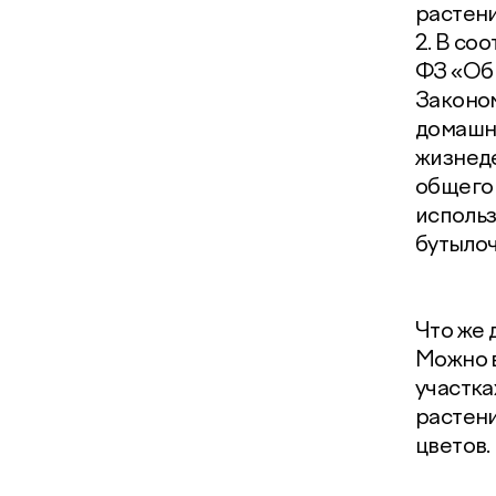
растени
2. В со
ФЗ «Об 
Законом
домашни
жизнеде
общего 
использ
бутылоч
Что же 
Можно в
участка
растени
цветов.