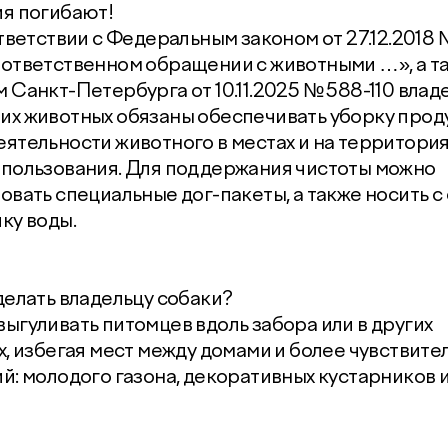
я погибают!
ответствии с Федеральным законом от 27.12.2018 
ответственном обращении с животными …», а т
 Санкт-Петербурга от 10.11.2025 № 588-110 влад
х животных обязаны обеспечивать уборку прод
ятельности животного в местах и на территори
пользования. Для поддержания чистоты можно
овать специальные дог-пакеты, а также носить с
ку воды.
делать владельцу собаки?
ыгуливать питомцев вдоль забора или в других
х, избегая мест между домами и более чувствите
й: молодого газона, декоративных кустарников 