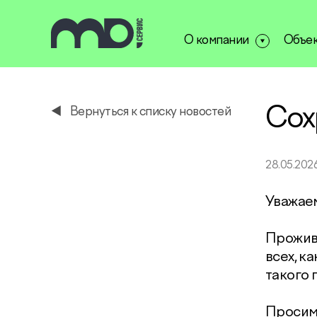
О компании
Объе
service@miservice.ru
Сох
Вернуться к списку новостей
28.05.202
Уважае
Прожив
всех, к
такого 
Просим 