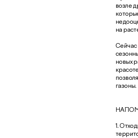
возле д
которые
недооце
на раст
Сейчас 
сезонн
новых р
красоте
позволя
газоны.
НАПОМ
1. Отхо
террито