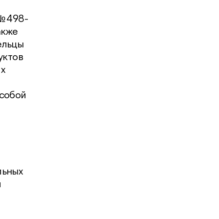
№ 498-
акже
ельцы
уктов
ях
 собой
льных
и