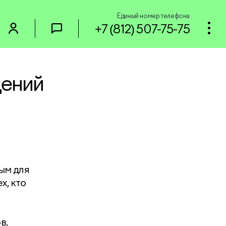
Единый номер телефона
+7 (812) 507-75-75
дений
ым для
х, кто
в,