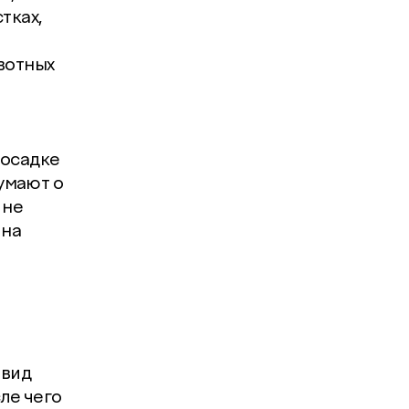
тках,
вотных
посадке
думают о
 не
 на
 вид
ле чего