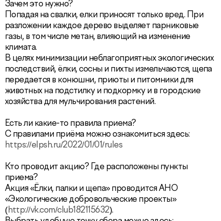
Зачем это нужно?
Попадая на свалки, елки приносят только вред. При
разложении каждое дерево выделяет парниковые
газы, в том числе метан, влияющий на изменение
климата.
В целях минимизации неблагоприятных экологических
последствий, ёлки, сосны и пихты измельчаются, щепа
передается в конюшни, приюты и питомники для
животных на подстилку и подкормку и в городские
хозяйства для мульчирования растений.
Есть ли какие-то правила приема?
С правилами приёма можно ознакомиться здесь:
https://elpsh.ru/2022/01/01/rules
Кто проводит акцию? Где расположены пункты
приема?
Акция «Ёлки, палки и щепа» проводится АНО
«Экологические добровольческие проекты»
(
http://vk.com/club182115632
).