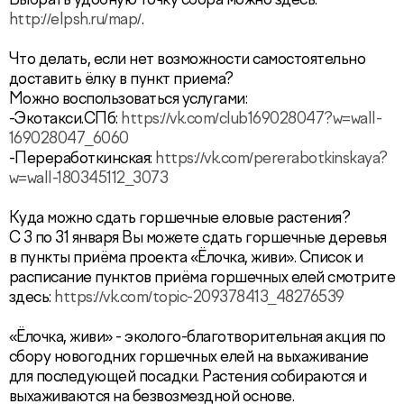
Выбрать удобную точку сбора можно здесь:
http://elpsh.ru/map/
.
Что делать, если нет возможности самостоятельно
доставить ёлку в пункт приема?
Можно воспользоваться услугами:
-Экотакси.СПб:
https://vk.com/club169028047?w=wall-
169028047_6060
-Переработкинская:
https://vk.com/pererabotkinskaya?
w=wall-180345112_3073
Куда можно сдать горшечные еловые растения?
С 3 по 31 января Вы можете сдать горшечные деревья
в пункты приёма проекта «Ёлочка, живи». Список и
расписание пунктов приёма горшечных елей смотрите
здесь:
https://vk.com/topic-209378413_48276539
«Ёлочка, живи» - эколого-благотворительная акция по
сбору новогодних горшечных елей на выхаживание
для последующей посадки. Растения собираются и
выхаживаются на безвозмездной основе.