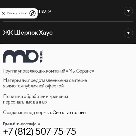
ЖК «VI Квартал»
Privacy notice
ЖК Шерлок Хаус
Группа управляющих компаний «Мы.Сервис»
Материалы, представленные на сайте, не
являются публичной офертой
Политика обработки и хранения
персональных данных
Создание и поддержка:
Светлые головы
Единый номер телефона
+7 (812) 507-75-75