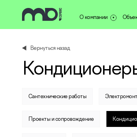
О компании
Объе
service@miservice.ru
Вернуться назад
Кондиционеры
Сантехнические работы
Электромон
Проекты и сопровождение
Кондицио