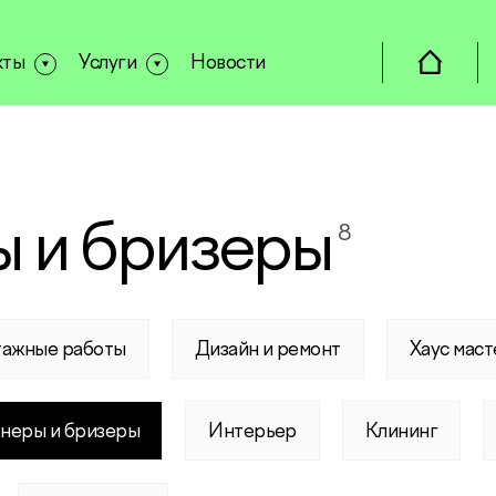
кты
Услуги
Новости
 и бризеры
8
тажные работы
Дизайн и ремонт
Хаус маст
неры и бризеры
Интерьер
Клининг