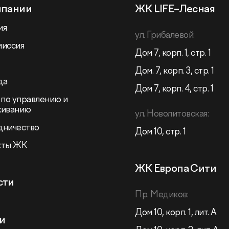
мпании
ЖК LIFE–Лесная
ия
ул. Грибалевой:
миссия
Дом 7, корп. 1, стр. 1
Дом. 7, корп. 3, стр. 1
да
Дом 7, корп. 4, стр. 1
 по управлению и
живанию
ул. Новолитовская:
дничество
Дом 10, стр. 1
кты ЖК
ЖК Европа Сити
сти
Пр. Медиков:
Дом 10, корп. 1, лит. А
и