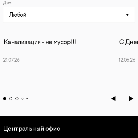
Дом
Любой
Канализация - не мусор!!!
С Дне
21.07.26
12.06.26
Центральный офис