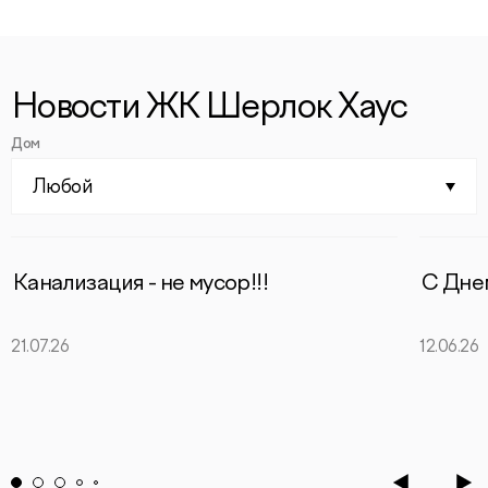
Новости ЖК Шерлок Хаус
Дом
Любой
Канализация - не мусор!!!
С Дне
21.07.26
12.06.26