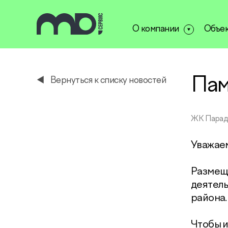
О компании
Объе
service@miservice.ru
Пам
Вернуться к списку новостей
ЖК Парад
Уважае
Размещ
деятел
района.
Чтобы и