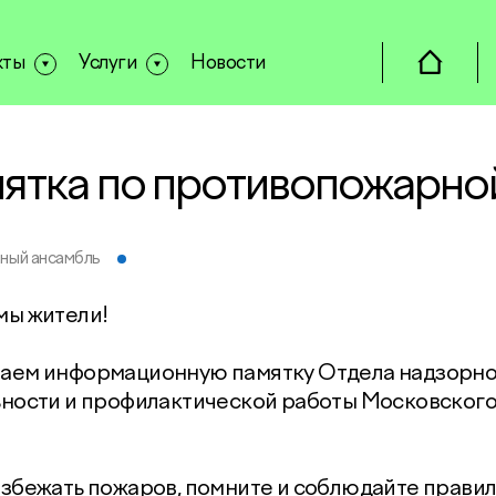
кты
Услуги
Новости
ятка по противопожарно
ный ансамбль
мы жители!
аем информационную памятку Отдела надзорн
ьности и профилактической работы Московског
збежать пожаров, помните и соблюдайте прави