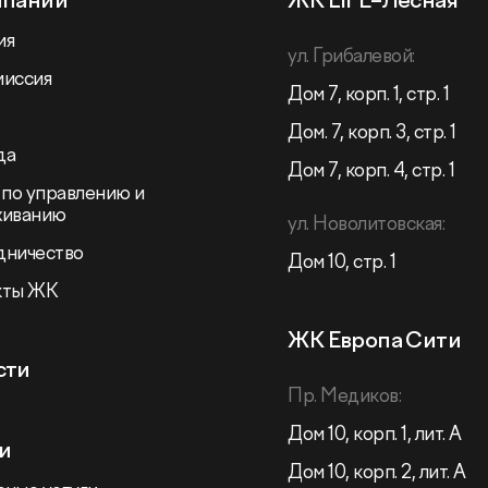
мпании
ЖК LIFE–Лесная
ия
ул. Грибалевой:
миссия
Дом 7, корп. 1, стр. 1
Дом. 7, корп. 3, стр. 1
да
Дом 7, корп. 4, стр. 1
 по управлению и
живанию
ул. Новолитовская:
дничество
Дом 10, стр. 1
кты ЖК
ЖК Европа Сити
сти
Пр. Медиков:
Дом 10, корп. 1, лит. А
и
Дом 10, корп. 2, лит. А