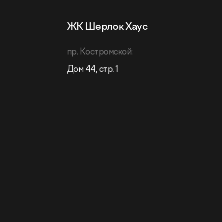
ЖК Шерлок Хаус
пр. Костромской:
Дом 44, стр. 1